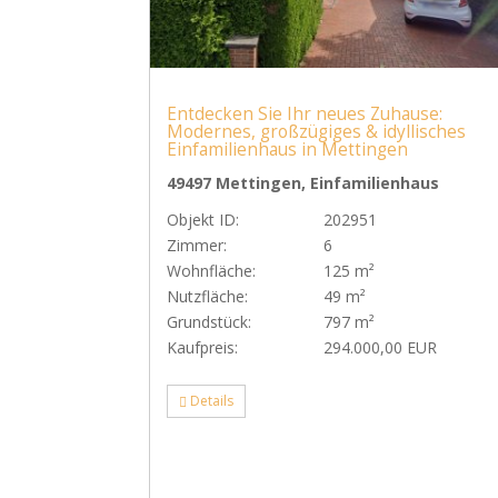
Entdecken Sie Ihr neues Zuhause:
Modernes, großzügiges & idyllisches
Einfamilienhaus in Mettingen
49497 Mettingen, Einfamilienhaus
Objekt ID:
202951
Zimmer:
6
Wohnfläche:
125 m²
Nutzfläche:
49 m²
Grundstück:
797 m²
Kaufpreis:
294.000,00 EUR
Details