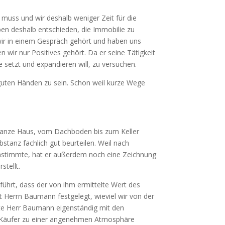
 muss und wir deshalb weniger Zeit für die
en deshalb entschieden, die Immobilie zu
ir in einem Gespräch gehört und haben uns
 wir nur Positives gehört. Da er seine Tätigkeit
 setzt und expandieren will, zu versuchen.
guten Händen zu sein. Schon weil kurze Wege
s ganze Haus, vom Dachboden bis zum Keller
stanz fachlich gut beurteilen. Weil nach
instimmte, hat er außerdem noch eine Zeichnung
stellt.
ührt, dass der von ihm ermittelte Wert des
t Herrn Baumann festgelegt, wieviel wir von der
te Herr Baumann eigenständig mit den
em Käufer zu einer angenehmen Atmosphäre