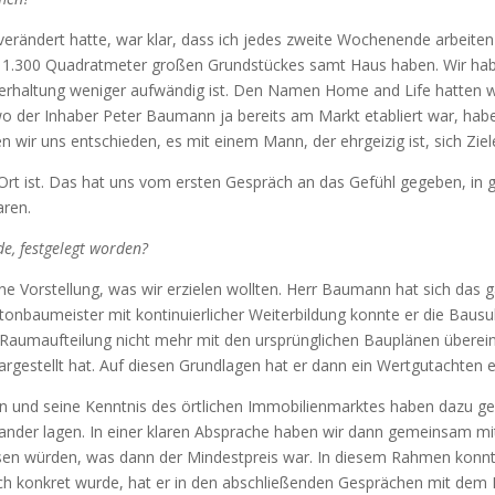
erändert hatte, war klar, dass ich jedes zweite Wochenende arbeiten
t 1.300 Quadratmeter großen Grundstückes samt Haus haben. Wir hab
erhaltung weniger aufwändig ist. Den Namen Home and Life hatten w
o der Inhaber Peter Baumann ja bereits am Markt etabliert war, haben
wir uns entschieden, es mit einem Mann, der ehrgeizig ist, sich Ziele
Ort ist. Das hat uns vom ersten Gespräch an das Gefühl gegeben, in 
aren.
de, festgelegt worden?
eine Vorstellung, was wir erzielen wollten. Herr Baumann hat sich da
onbaumeister mit kontinuierlicher Weiterbildung konnte er die Bausub
 Raumaufteilung nicht mehr mit den ursprünglichen Bauplänen übere
dargestellt hat. Auf diesen Grundlagen hat er dann ein Wertgutachten er
 und seine Kenntnis des örtlichen Immobilienmarktes haben dazu gef
nander lagen. In einer klaren Absprache haben wir dann gemeinsam mi
sen würden, was dann der Mindestpreis war. In diesem Rahmen konn
klich konkret wurde, hat er in den abschließenden Gesprächen mit d